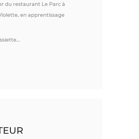
r du restaurant Le Parc à
olette, en apprentissage
siette...
TEUR