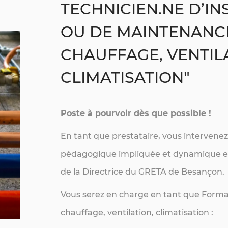
TECHNICIEN.NE D’IN
OU DE MAINTENANC
CHAUFFAGE, VENTIL
CLIMATISATION"
Poste à pourvoir dès que possible !
En tant que prestataire, vous intervene
PROCHAINES FORMATIONS
pédagogique impliquée et dynamique et 
LES FORMATIONS
de la Directrice du GRETA de Besançon.
LES FINANCEMENTS
LES DISPOSITIFS
Vous serez en charge en tant que Form
ACTUALITÉS
chauffage, ventilation, climatisation :
CONTACT